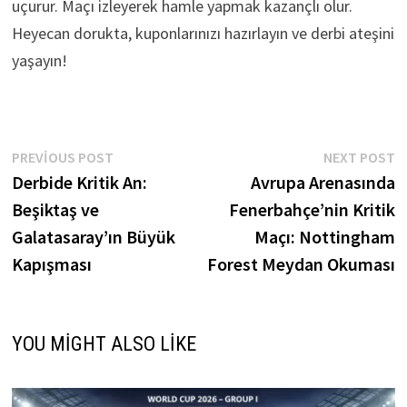
uçurur. Maçı izleyerek hamle yapmak kazançlı olur.
Heyecan dorukta, kuponlarınızı hazırlayın ve derbi ateşini
yaşayın!
Yazı
Previous
N
PREVIOUS POST
NEXT POST
post:
p
Derbide Kritik An:
Avrupa Arenasında
gezinmesi
Beşiktaş ve
Fenerbahçe’nin Kritik
Galatasaray’ın Büyük
Maçı: Nottingham
Kapışması
Forest Meydan Okuması
YOU MIGHT ALSO LIKE