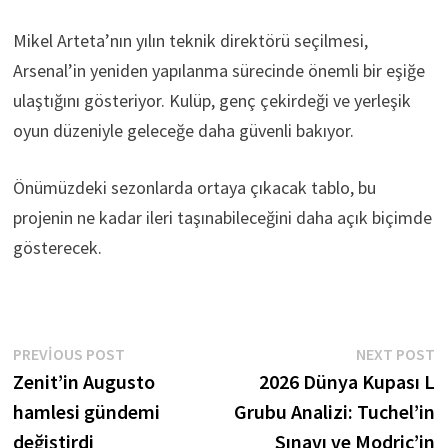
Mikel Arteta’nın yılın teknik direktörü seçilmesi,
Arsenal’in yeniden yapılanma sürecinde önemli bir eşiğe
ulaştığını gösteriyor. Kulüp, genç çekirdeği ve yerleşik
oyun düzeniyle geleceğe daha güvenli bakıyor.
Önümüzdeki sezonlarda ortaya çıkacak tablo, bu
projenin ne kadar ileri taşınabileceğini daha açık biçimde
gösterecek.
Yazı
Previous
N
PREVIOUS POST
NEXT POST
post:
p
Zenit’in Augusto
2026 Dünya Kupası L
gezinmesi
hamlesi gündemi
Grubu Analizi: Tuchel’in
değiştirdi
Sınavı ve Modric’in