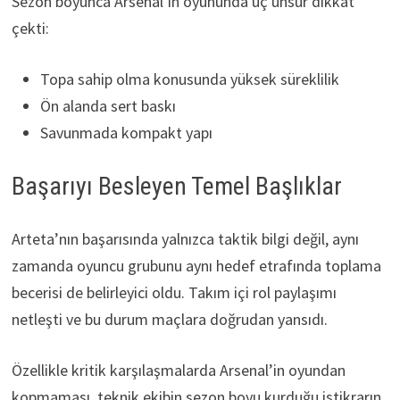
Sezon boyunca Arsenal’in oyununda üç unsur dikkat
çekti:
Topa sahip olma konusunda yüksek süreklilik
Ön alanda sert baskı
Savunmada kompakt yapı
Başarıyı Besleyen Temel Başlıklar
Arteta’nın başarısında yalnızca taktik bilgi değil, aynı
zamanda oyuncu grubunu aynı hedef etrafında toplama
becerisi de belirleyici oldu. Takım içi rol paylaşımı
netleşti ve bu durum maçlara doğrudan yansıdı.
Özellikle kritik karşılaşmalarda Arsenal’in oyundan
kopmaması, teknik ekibin sezon boyu kurduğu istikrarın