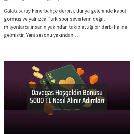
Galatasaray Fenerbahçe derbisi, dünya geleninde kabul
görmüş ve yalnızca Türk spor severlerin değil,
milyonlarca insanın yakından takip ettiği bir derbi haline
gelmiştir. Yeni sezonu yakından …