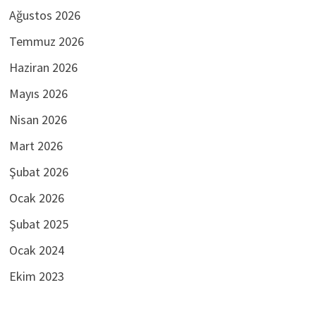
Ağustos 2026
Temmuz 2026
Haziran 2026
Mayıs 2026
Nisan 2026
Mart 2026
Şubat 2026
Ocak 2026
Şubat 2025
Ocak 2024
Ekim 2023