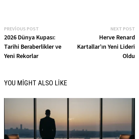
Yazı
Previous
N
PREVIOUS POST
NEXT POST
post:
p
2026 Dünya Kupası:
Herve Renard
gezinmesi
Tarihi Beraberlikler ve
Kartallar’ın Yeni Lideri
Yeni Rekorlar
Oldu
YOU MIGHT ALSO LIKE