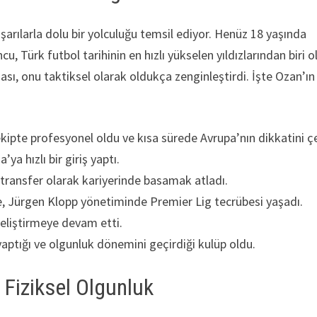
şarılarla dolu bir yolculuğu temsil ediyor. Henüz 18 yaşında
 Türk futbol tarihinin en hızlı yükselen yıldızlarından biri o
ması, onu taktiksel olarak oldukça zenginleştirdi. İşte Ozan’ın
 ekipte profesyonel oldu ve kısa sürede Avrupa’nın dikkatini çe
ya hızlı bir giriş yaptı.
 transfer olarak kariyerinde basamak atladı.
e, Jürgen Klopp yönetiminde Premier Lig tecrübesi yaşadı.
geliştirmeye devam etti.
aptığı ve olgunluk dönemini geçirdiği kulüp oldu.
Fiziksel Olgunluk