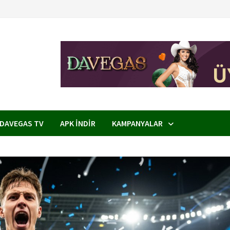
DAVEGAS TV
APK İNDIR
KAMPANYALAR