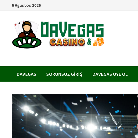
Skip
6 Ağustos 2026
to
content
DAVEGAS
SORUNSUZ GIRIŞ
DAVEGAS ÜYE OL