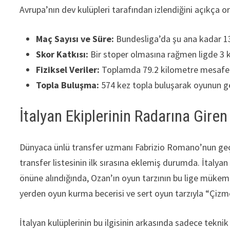
Avrupa’nın dev kulüpleri tarafından izlendiğini açıkça o
Maç Sayısı ve Süre:
Bundesliga’da şu ana kadar 1
Skor Katkısı:
Bir stoper olmasına rağmen ligde 3 kez
Fiziksel Veriler:
Toplamda 79.2 kilometre mesafe ka
Topla Buluşma:
574 kez topla buluşarak oyunun ge
İtalyan Ekiplerinin Radarına Gire
Dünyaca ünlü transfer uzmanı Fabrizio Romano’nun geçtiğ
transfer listesinin ilk sırasına eklemiş durumda. İtaly
önüne alındığında, Ozan’ın oyun tarzının bu lige müke
yerden oyun kurma becerisi ve sert oyun tarzıyla “Çizme” e
İtalyan kulüplerinin bu ilgisinin arkasında sadece tekn