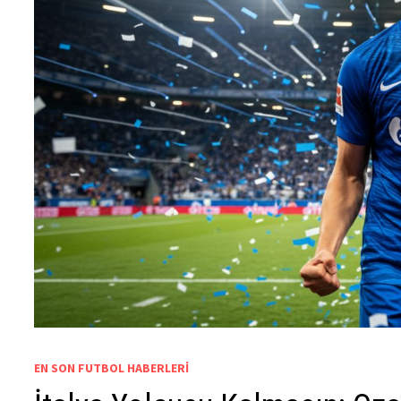
EN SON FUTBOL HABERLERI