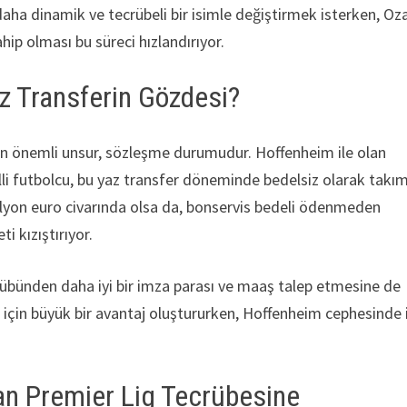
daha dinamik ve tecrübeli bir isimle değiştirmek isterken, Oz
ip olması bu süreci hızlandırıyor.
z Transferin Gözdesi?
 en önemli unsur, sözleşme durumudur. Hoffenheim ile olan
lli futbolcu, bu yaz transfer döneminde bedelsiz olarak tak
ilyon euro civarında olsa da, bonservis bedeli ödenmeden
i kızıştırıyor.
lübünden daha iyi bir imza parası ve maaş talep etmesine de
çin büyük bir avantaj oluştururken, Hoffenheim cephesinde 
an Premier Lig Tecrübesine