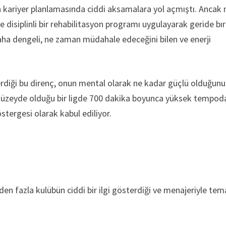
 kariyer planlamasında ciddi aksamalara yol açmıştı. Ancak m
ve disiplinli bir rehabilitasyon programı uygulayarak geride bır
 dengeli, ne zaman müdahale edeceğini bilen ve enerji
.
erdiği bu direnç, onun mental olarak ne kadar güçlü olduğunu
t düzeyde olduğu bir ligde 700 dakika boyunca yüksek tempod
stergesi olarak kabul ediliyor.
den fazla kulübün ciddi bir ilgi gösterdiği ve menajeriyle tem