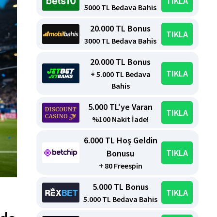
TIKLA
5000 TL Bedava Bahis
20.000 TL Bonus
TIKLA
3000 TL Bedava Bahis
20.000 TL Bonus
TIKLA
+ 5.000 TL Bedava
Bahis
5.000 TL'ye Varan
TIKLA
%100 Nakit İade!
6.000 TL Hoş Geldin
TIKLA
Bonusu
+ 80 Freespin
5.000 TL Bonus
TIKLA
5.000 TL Bedava Bahis