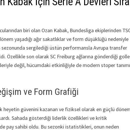
n Kabak İçin Serie A Devleri Sır
cularından biri olan Ozan Kabak, Bundesliga ekiplerinden TS
dönem yaşadığı ağır sakatlıklar ve form düşüklüğü nedeniyle
26 sezonunda sergilediği üstün performansla Avrupa transfer
ldi. Özellikle son olarak SC Freiburg ağlarına gönderdiği golle
eriyle değil, hücumdaki etkinliğiyle de modern stoper tanımı
ğişim ve Form Grafiği
ik heyetin güvenini kazanan ve fiziksel olarak en güçlü döne
dı. Sahada gösterdiği liderlik özellikleri ve kritik
e pay sahibi oldu. Bu sezonki istatistikleri, onun neden