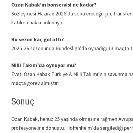
Ozan Kabak’ın bonservisi ne kadar?
Sözleşmesi Haziran 2026’da sona ereceği için, transfe
katılma hakkı bulunuyor.
Bu sezon kaç gol attı?
2025-26 sezonunda Bundesliga’da oynadığı 13 maçta top
Milli Takım’da oynuyor mu?
Evet, Ozan Kabak Türkiye A Milli Takımı’nın savunma hat
maçta görev almıştır.
Sonuç
Ozan Kabak, henüz 25 yaşında olmasına rağmen Avrupa’
profesyoneline dönüştü. Hoffenheim’da sergilediği perfo