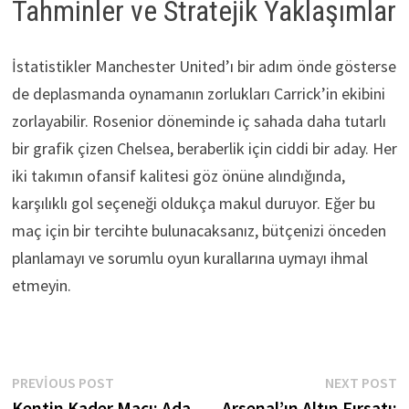
Tahminler ve Stratejik Yaklaşımlar
İstatistikler Manchester United’ı bir adım önde gösterse
de deplasmanda oynamanın zorlukları Carrick’in ekibini
zorlayabilir. Rosenior döneminde iç sahada daha tutarlı
bir grafik çizen Chelsea, beraberlik için ciddi bir aday. Her
iki takımın ofansif kalitesi göz önüne alındığında,
karşılıklı gol seçeneği oldukça makul duruyor. Eğer bu
maç için bir tercihte bulunacaksanız, bütçenizi önceden
planlamayı ve sorumlu oyun kurallarına uymayı ihmal
etmeyin.
Yazı
Previous
N
PREVIOUS POST
NEXT POST
post:
p
Kentin Kader Maçı: Ada
Arsenal’ın Altın Fırsatı: