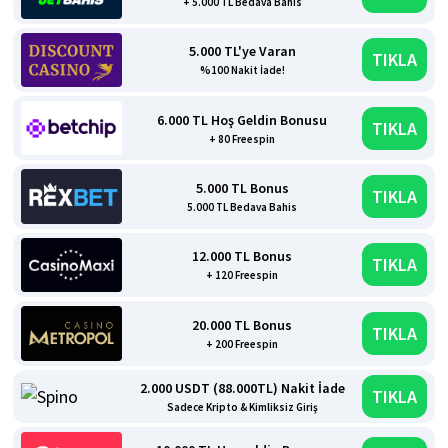
+ 5.000 TL Bedava Bahis
5.000 TL'ye Varan
TIKLA
%100 Nakit İade!
6.000 TL Hoş Geldin Bonusu
TIKLA
+ 80 Freespin
5.000 TL Bonus
TIKLA
5.000 TL Bedava Bahis
12.000 TL Bonus
TIKLA
+ 120 Freespin
20.000 TL Bonus
TIKLA
+ 200 Freespin
2.000 USDT (88.000TL) Nakit İade
TIKLA
Sadece Kripto & Kimliksiz Giriş