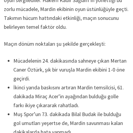
oyun sergilediler. Hakem Kadir Sağlam’ın yönettiği bu
zorlu mücadele, Mardin ekibinin oyun üstünlüğüyle geçti.
Takımın hücum hattındaki etkinliği, maçın sonucunu
belirleyen temel faktör oldu.
Maçın dönüm noktaları şu şekilde gerçekleşti:
Mücadelenin 24. dakikasında sahneye çıkan Mertan
Caner Öztürk, şık bir vuruşla Mardin ekibini 1-0 öne
geçirdi.
İkinci yarıda baskısını artıran Mardin temsilcisi, 61.
dakikada Miraç Acer’in ayağından bulduğu golle
farkı ikiye çıkararak rahatladı.
Muş Spor’un 73. dakikada Bilal Budak ile bulduğu
gol umutları yeşertse de, Mardin savunması kalan
dakikalarda hata yapmadı.