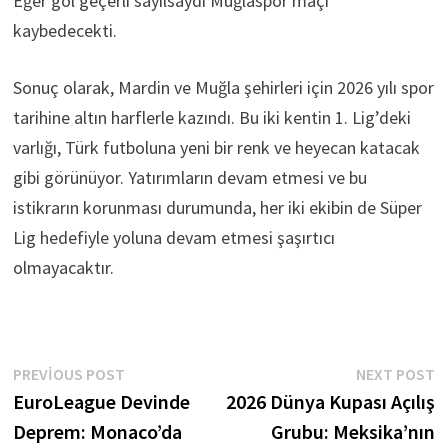
Eğer gol geçerli sayılsaydı Muğlaspor maçı
kaybedecekti.
Sonuç olarak, Mardin ve Muğla şehirleri için 2026 yılı spor
tarihine altın harflerle kazındı. Bu iki kentin 1. Lig’deki
varlığı, Türk futboluna yeni bir renk ve heyecan katacak
gibi görünüyor. Yatırımların devam etmesi ve bu
istikrarın korunması durumunda, her iki ekibin de Süper
Lig hedefiyle yoluna devam etmesi şaşırtıcı
olmayacaktır.
Yazı
Previous
N
PREVIOUS POST
NEXT POST
post:
p
EuroLeague Devinde
2026 Dünya Kupası Açılış
gezinmesi
Deprem: Monaco’da
Grubu: Meksika’nın