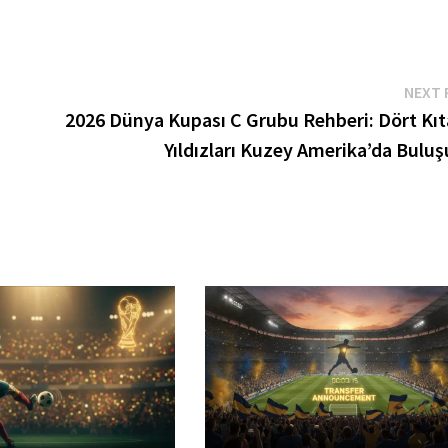
NEXT 
2026 Dünya Kupası C Grubu Rehberi: Dört Kıt
Yıldızları Kuzey Amerika’da Bulu