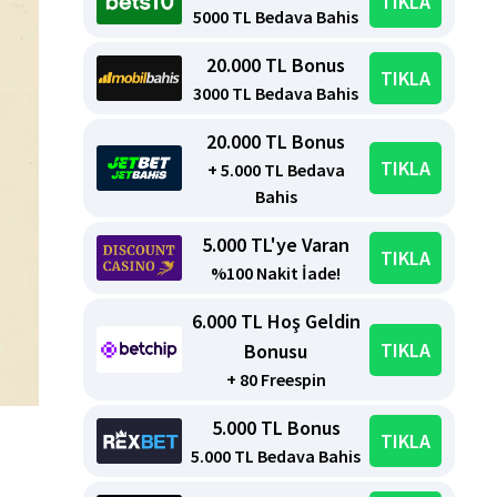
TIKLA
5000 TL Bedava Bahis
20.000 TL Bonus
TIKLA
3000 TL Bedava Bahis
20.000 TL Bonus
TIKLA
+ 5.000 TL Bedava
Bahis
5.000 TL'ye Varan
TIKLA
%100 Nakit İade!
6.000 TL Hoş Geldin
TIKLA
Bonusu
+ 80 Freespin
5.000 TL Bonus
TIKLA
5.000 TL Bedava Bahis