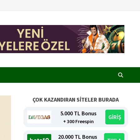
ÇOK KAZANDIRAN SİTELER BURADA
5.000 TL Bonus
GİRİŞ
+ 300 Freespin
20.000 TL Bonus