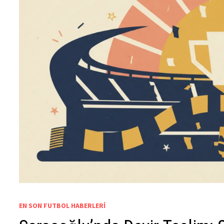
EN SON FUTBOL HABERLERI