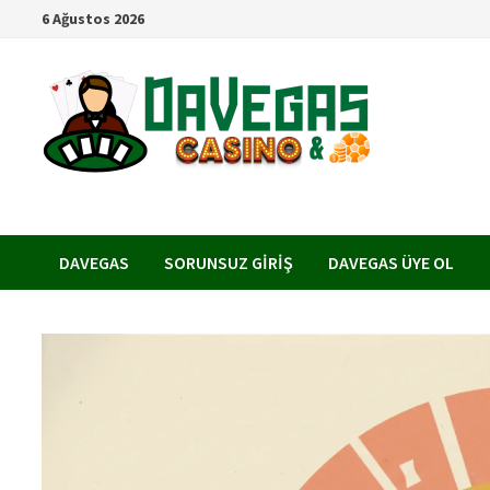
Skip
6 Ağustos 2026
to
content
DAVEGAS
SORUNSUZ GIRIŞ
DAVEGAS ÜYE OL