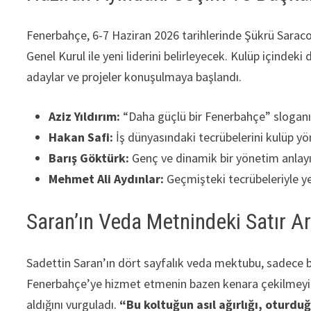
Fenerbahçe, 6-7 Haziran 2026 tarihlerinde Şükrü Sarac
Genel Kurul ile yeni liderini belirleyecek. Kulüp içindek
adaylar ve projeler konuşulmaya başlandı.
Aziz Yıldırım:
“Daha güçlü bir Fenerbahçe” sloganıyl
Hakan Safi:
İş dünyasındaki tecrübelerini kulüp yö
Barış Göktürk:
Genç ve dinamik bir yönetim anlayış
Mehmet Ali Aydınlar:
Geçmişteki tecrübeleriyle yen
Saran’ın Veda Metnindeki Satır Ar
Sadettin Saran’ın dört sayfalık veda mektubu, sadece bir
Fenerbahçe’ye hizmet etmenin bazen kenara çekilmeyi g
aldığını vurguladı.
“Bu koltuğun asıl ağırlığı, oturdu