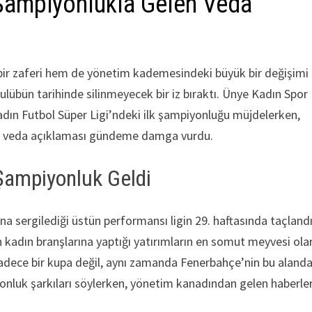
 Şampiyonlukla Gelen Veda
bir zaferi hem de yönetim kademesindeki büyük bir değişimi 
kulübün tarihinde silinmeyecek bir iz bıraktı. Ünye Kadın Spor
l Kadın Futbol Süper Ligi’ndeki ilk şampiyonluğu müjdelerken,
ın veda açıklaması gündeme damga vurdu.
 Şampiyonluk Geldi
na sergilediği üstün performansı ligin 29. haftasında taçlandı
ün kadın branşlarına yaptığı yatırımların en somut meyvesi ola
r, sadece bir kupa değil, aynı zamanda Fenerbahçe’nin bu alanda
onluk şarkıları söylerken, yönetim kanadından gelen haberler