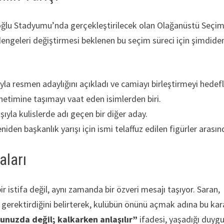
oğlu Stadyumu’nda gerçekleştirilecek olan Olağanüstü Seçim
i dengeleri değiştirmesi beklenen bu seçim süreci için şimdide
a resmen adaylığını açıkladı ve camiayı birleştirmeyi hedefl
netimine taşımayı vaat eden isimlerden biri.
ıyla kulislerde adı geçen bir diğer aday.
iden başkanlık yarışı için ismi telaffuz edilen figürler arasın
aları
 istifa değil, aynı zamanda bir özveri mesajı taşıyor. Saran,
erektirdiğini belirterek, kulübün önünü açmak adına bu kar
ğunuzda değil; kalkarken anlaşılır”
ifadesi, yaşadığı duygu