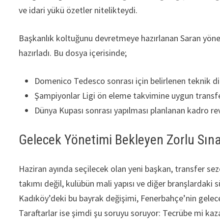
ve idari yükü özetler nitelikteydi.
Başkanlık koltuğunu devretmeye hazırlanan Saran yöneti
hazırladı. Bu dosya içerisinde;
Domenico Tedesco sonrası için belirlenen teknik di
Şampiyonlar Ligi ön eleme takvimine uygun transfer
Dünya Kupası sonrası yapılması planlanan kadro revi
Gelecek Yönetimi Bekleyen Zorlu Sına
Haziran ayında seçilecek olan yeni başkan, transfer se
takımı değil, kulübün mali yapısı ve diğer branşlardaki 
Kadıköy’deki bu bayrak değişimi, Fenerbahçe’nin gelecek
Taraftarlar ise şimdi şu soruyu soruyor: Tecrübe mi kaz