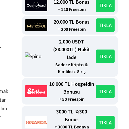
e
12.000 TL Bonus
TIKLA
+ 120 Freespin
20.000 TL Bonus
TIKLA
+ 200 Freespin
2.000 USDT
e
(88.000TL) Nakit
TIKLA
İade
Sadece Kripto &
Kimliksiz Giriş
10.000 TL Hoşgeldin
şmak
TIKLA
Bonusu
+ 50 Freespin
ftan
ılım
3000 TL %300
r
Bonus
TIKLA
+ 3000 TL Bedava