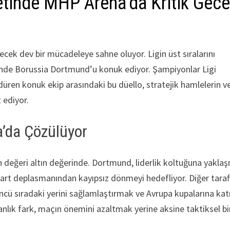
tinde MHP Arena’da Kritik Gec
secek dev bir mücadeleye sahne oluyor. Ligin üst sıralarını
vinde Borussia Dortmund’u konuk ediyor. Şampiyonlar Ligi
rdüren konuk ekip arasındaki bu düello, stratejik hamlelerin v
 ediyor.
’da Çözülüyor
 değeri altın değerinde. Dortmund, liderlik koltuğuna yakla
gart deplasmanından kayıpsız dönmeyi hedefliyor. Diğer tara
ncü sıradaki yerini sağlamlaştırmak ve Avrupa kupalarına kat
anlık fark, maçın önemini azaltmak yerine aksine taktiksel bi