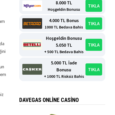
8.000 TL
TIKLA
Hoşgeldin Bonusu
4.000 TL Bonus
dam
TIKLA
1000 TL Bedava Bahis
Hoşgeldin Bonusu
ada
TIKLA
5.050 TL
ini
+ 500 TL Bedava Bahis
5.000 TL İade
nun
TIKLA
Bonusu
önem
+ 1000 TL Risksiz Bahis
iz
DAVEGAS ONLINE CASINO