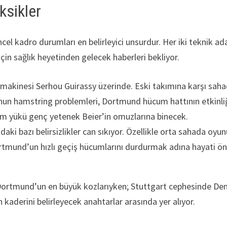
ksikler
cel kadro durumları en belirleyici unsurdur. Her iki teknik a
çin sağlık heyetinden gelecek haberleri bekliyor.
l makinesi Serhou Guirassy üzerinde. Eski takımına karşı sah
nun hamstring problemleri, Dortmund hücum hattının etkinliğ
um yükü genç yetenek Beier’in omuzlarına binecek.
ki bazı belirsizlikler can sıkıyor. Özellikle orta sahada oyu
ortmund’un hızlı geçiş hücumlarını durdurmak adına hayati 
zı, Dortmund’un en büyük kozlarıyken; Stuttgart cephesinde Den
 kaderini belirleyecek anahtarlar arasında yer alıyor.