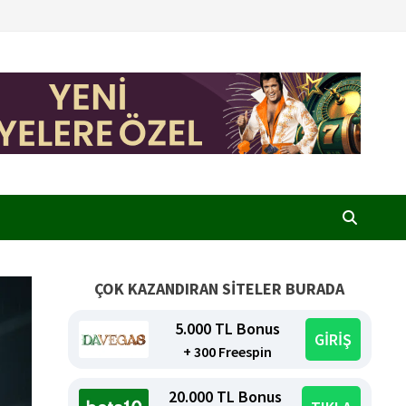
ÇOK KAZANDIRAN SİTELER BURADA
5.000 TL Bonus
GİRİŞ
+ 300 Freespin
20.000 TL Bonus