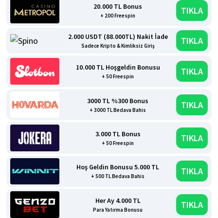
20.000 TL Bonus
TIKLA
+ 200 Freespin
2.000 USDT (88.000TL) Nakit İade
TIKLA
Sadece Kripto & Kimliksiz Giriş
10.000 TL Hoşgeldin Bonusu
TIKLA
+ 50 Freespin
3000 TL %300 Bonus
TIKLA
+ 3000 TL Bedava Bahis
3.000 TL Bonus
TIKLA
+ 50 Freespin
Hoş Geldin Bonusu 5.000 TL
TIKLA
+ 500 TL Bedava Bahis
Her Ay 4.000 TL
TIKLA
Para Yatırma Bonusu