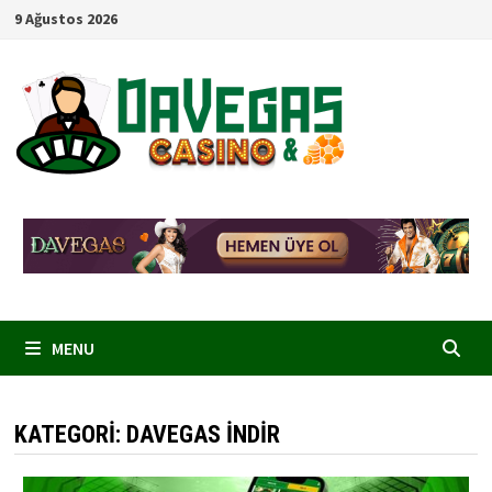
Skip
9 Ağustos 2026
to
content
MENU
KATEGORI:
DAVEGAS INDIR