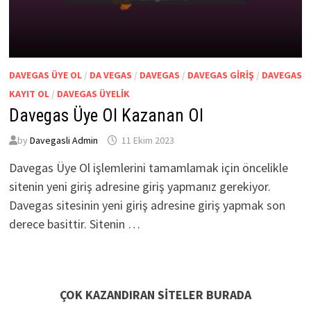
DAVEGAS ÜYE OL
/
DA VEGAS
/
DAVEGAS
/
DAVEGAS GIRIŞ
/
DAVEGAS
KAYIT OL
/
DAVEGAS ÜYELIK
Davegas Üye Ol Kazanan Ol
by
Davegasli Admin
11 Ekim 2023
Davegas Üye Ol işlemlerini tamamlamak için öncelikle
sitenin yeni giriş adresine giriş yapmanız gerekiyor.
Davegas sitesinin yeni giriş adresine giriş yapmak son
derece basittir. Sitenin …
ÇOK KAZANDIRAN SİTELER BURADA