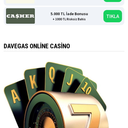
5.000 TL İade Bonusu
TIKLA
+ 1000 TL Risksiz Bahis
DAVEGAS ONLINE CASINO