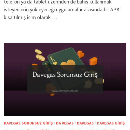
telefon ya da tablet üzerinden de bahis kullanmak
isteyenlerin yükleyeceği uygulamalar arasındadır. APK
kısaltılmış isim olarak …
DAVEGAS SORUNSUZ GIRIŞ
/
DA VEGAS
/
DAVEGAS
/
DAVEGAS GIRIŞ