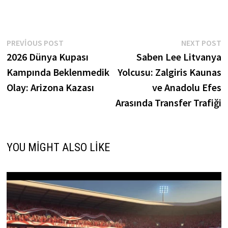
Yazı
Previous
N
PREVIOUS POST
NEXT POST
post:
p
2026 Dünya Kupası
Saben Lee Litvanya
gezinmesi
Kampında Beklenmedik
Yolcusu: Zalgiris Kaunas
Olay: Arizona Kazası
ve Anadolu Efes
Arasında Transfer Trafiği
YOU MIGHT ALSO LIKE