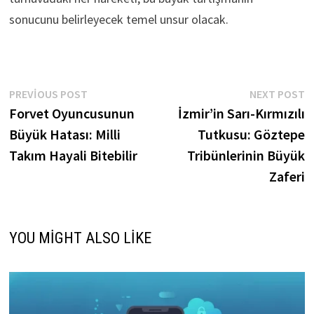
sonucunu belirleyecek temel unsur olacak.
Yazı
Previous
N
PREVIOUS POST
NEXT POST
post:
p
Forvet Oyuncusunun
İzmir’in Sarı-Kırmızılı
gezinmesi
Büyük Hatası: Milli
Tutkusu: Göztepe
Takım Hayali Bitebilir
Tribünlerinin Büyük
Zaferi
YOU MIGHT ALSO LIKE