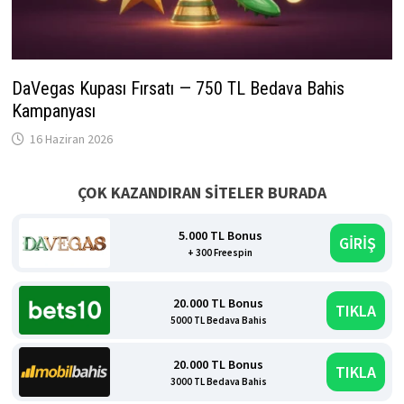
DaVegas Kupası Fırsatı — 750 TL Bedava Bahis
Kampanyası
16 Haziran 2026
ÇOK KAZANDIRAN SİTELER BURADA
5.000 TL Bonus
GİRİŞ
+ 300 Freespin
20.000 TL Bonus
TIKLA
5000 TL Bedava Bahis
20.000 TL Bonus
TIKLA
3000 TL Bedava Bahis