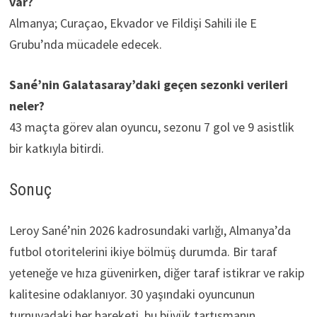
var?
Almanya; Curaçao, Ekvador ve Fildişi Sahili ile E
Grubu’nda mücadele edecek.
Sané’nin Galatasaray’daki geçen sezonki verileri
neler?
43 maçta görev alan oyuncu, sezonu 7 gol ve 9 asistlik
bir katkıyla bitirdi.
Sonuç
Leroy Sané’nin 2026 kadrosundaki varlığı, Almanya’da
futbol otoritelerini ikiye bölmüş durumda. Bir taraf
yeteneğe ve hıza güvenirken, diğer taraf istikrar ve rakip
kalitesine odaklanıyor. 30 yaşındaki oyuncunun
turnuvadaki her hareketi, bu büyük tartışmanın