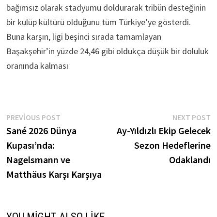
bağımsız olarak stadyumu doldurarak tribün desteğinin
bir kulüp kültürü olduğunu tüm Türkiye’ye gösterdi.
Buna karşın, ligi beşinci sırada tamamlayan
Başakşehir’in yüzde 24,46 gibi oldukça düşük bir doluluk
oranında kalması
Yazı
Previous
N
PREVIOUS POST
NEXT POST
post:
p
Sané 2026 Dünya
Ay-Yıldızlı Ekip Gelecek
gezinmesi
Kupası’nda:
Sezon Hedeflerine
Nagelsmann ve
Odaklandı
Matthäus Karşı Karşıya
YOU MIGHT ALSO LIKE