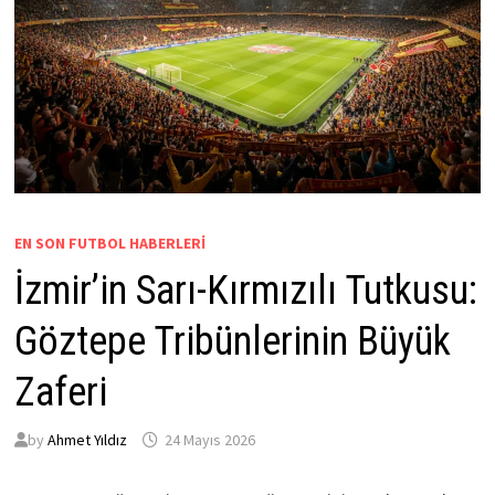
EN SON FUTBOL HABERLERI
İzmir’in Sarı-Kırmızılı Tutkusu:
Göztepe Tribünlerinin Büyük
Zaferi
by
Ahmet Yıldız
24 Mayıs 2026